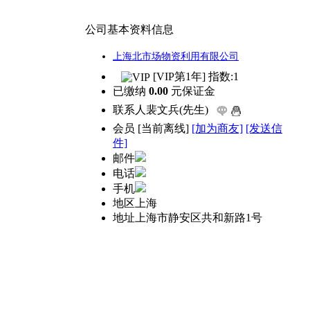
公司基本资料信息
上海北市场物资利用有限公司
[VIP第1年] 指数:1
已缴纳
0.00
元保证金
联系人
裴文兵(先生)
会员
[
当前离线
]
[加为商友]
[发送信
件]
邮件
电话
手机
地区
上海
地址
上海市静安区共和新路1号