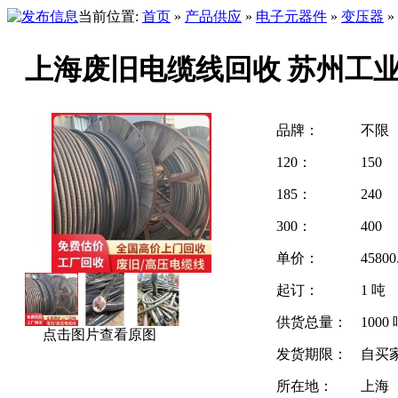
当前位置:
首页
»
产品供应
»
电子元器件
»
变压器
»
上海废旧电缆线回收 苏州工
品牌：
不限
120：
150
185：
240
300：
400
单价：
4580
起订：
1 吨
供货总量：
1000
点击图片查看原图
发货期限：
自买
所在地：
上海