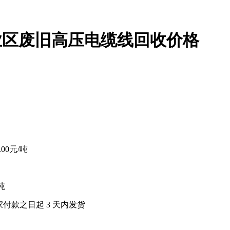
业区废旧高压电缆线回收价格
0.00元/吨
 吨
家付款之日起
3
天内发货