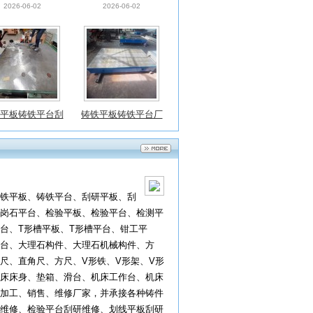
恢复
线平台、焊接平台
平板铸铁平台刮
铸铁平板铸铁平台厂
刮维修精度修理
家供应检验平台、划
2026-06-02
2026-06-02
恢复
线平台、焊接平台
铁平板、铸铁平台、刮研平板、刮
岗石平台、检验平板、检验平台、检测平
台、T形槽平板、T形槽平台、钳工平
台、大理石构件、大理石机械构件、方
尺、直角尺、方尺、V形铁、V形架、V形
床床身、垫箱、滑台、机床工作台、机床
加工、销售、维修厂家，并承接各种铸件
维修、检验平台刮研维修、划线平板刮研