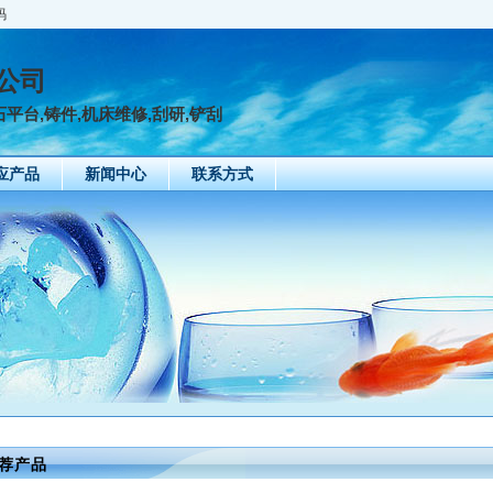
码
公司
平台,铸件,机床维修,刮研,铲刮
应产品
新闻中心
联系方式
大理石平板大理石平
车铣刨磨镗床加工中
大理石平台厂家供应
铸铁
荐产品
台维修修理精度恢复
心数控机床刮研铲刮
大理石检验平台、大
研铲
2026-06-02
2026-06-02
2026-06-02