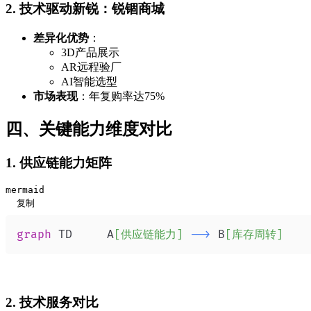
2. 技术驱动新锐：锐锢商城
差异化优势
：
3D产品展示
AR远程验厂
AI智能选型
市场表现
：年复购率达75%
四、关键能力维度对比
1. 供应链能力矩阵
mermaid
复制
graph
 TD     A
[供应链能力]
-->
 B
[库存周转]
    
2. 技术服务对比