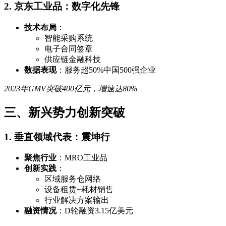
2. 京东工业品：数字化先锋
技术布局
：
智能采购系统
电子合同签章
供应链金融科技
数据表现
：服务超50%中国500强企业
2023年GMV突破400亿元，增速达80%
三、新兴势力创新突破
1. 垂直领域代表：震坤行
聚焦行业
：MRO工业品
创新实践
：
区域服务仓网络
设备租赁+耗材销售
行业解决方案输出
融资情况
：D轮融资3.15亿美元