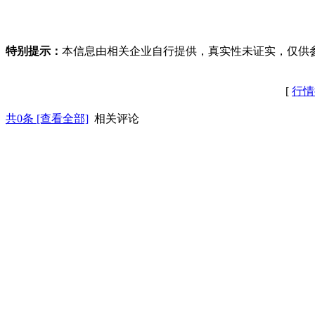
特别提示：
本信息由相关企业自行提供，真实性未证实，仅供
[
行情
共
0
条 [查看全部]
相关评论