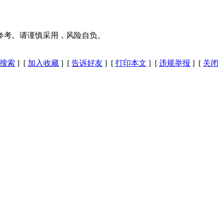
参考。请谨慎采用，风险自负。
搜索
] [
加入收藏
] [
告诉好友
] [
打印本文
] [
违规举报
] [
关