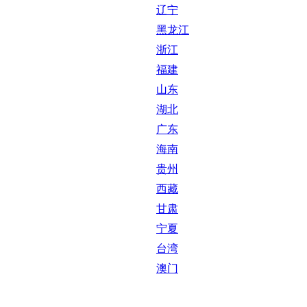
辽宁
黑龙江
浙江
福建
山东
湖北
广东
海南
贵州
西藏
甘肃
宁夏
台湾
澳门