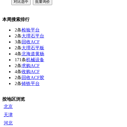
本周搜索排行
2条
检验平台
2条
大理石平台
3条
回收ACF
2条
大理石平板
4条
北海道黄杨
171条
机械设备
2条
求购ACF
4条
收购ACF
2条
回收ACF胶
2条
铸铁平台
按地区浏览
北京
天津
河北