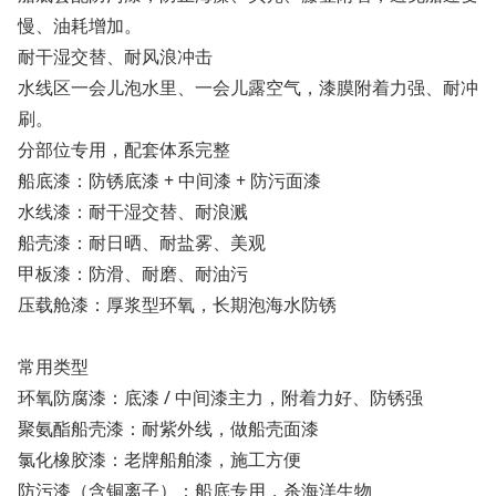
慢、油耗增加。
耐干湿交替、耐风浪冲击
水线区一会儿泡水里、一会儿露空气，漆膜附着力强、耐冲
刷。
分部位专用，配套体系完整
船底漆：防锈底漆 + 中间漆 + 防污面漆
水线漆：耐干湿交替、耐浪溅
船壳漆：耐日晒、耐盐雾、美观
甲板漆：防滑、耐磨、耐油污
压载舱漆：厚浆型环氧，长期泡海水防锈
常用类型
环氧防腐漆：底漆 / 中间漆主力，附着力好、防锈强
聚氨酯船壳漆：耐紫外线，做船壳面漆
氯化橡胶漆：老牌船舶漆，施工方便
防污漆（含铜离子）：船底专用，杀海洋生物