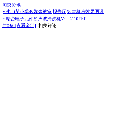
同类资讯
• 佛山某小学多媒体教室|报告厅|智慧机房效果图设
• 精密电子元件超声波清洗机VGT-1107FT
共
0
条 [查看全部]
相关评论