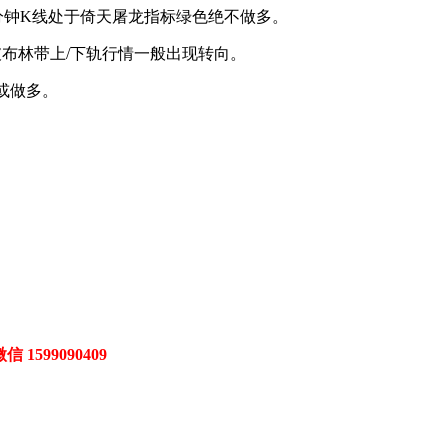
分钟K
线处于倚天屠龙指标绿色绝不做多。
布林带上/
下轨行情一般出现转向。
或做多。
微信 1599090409