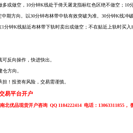
做多或做空，
10
分钟K
线处于倚天屠龙指标红色区绝不做空；10
中期方向。以30
分钟布林带中轨有效突破为准。30
分钟K
线冲破
1
分钟K
线贴近布林带下轨时卖出或做空；不在贴近上轨时买入
线可反向操作，快进快出。
建仓方向。
承担！投资有风险，交易需谨慎。
交易平台开户
南北优品
现货开户咨询
QQ 1184222414
电话：
13063311855， 