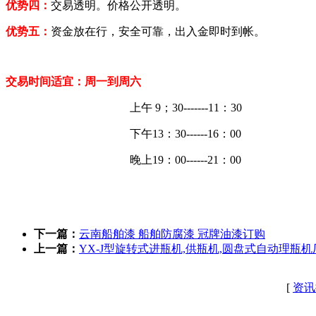
优势四：
交易透明。价格公开透明。
优势五：
资金放在行，安全可靠，出入金即时到帐。
交易时间适宜：周一到周六
上午
9；30-------11：30
下午
13：30------16：00
晚上
19：00------21：00
下一篇：
云南船舶漆 船舶防腐漆 冠牌油漆订购
上一篇：
YX-J型旋转式进瓶机,供瓶机,圆盘式自动理瓶
[
资讯