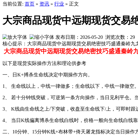
当前位置:
首页
»
资讯
»
行业
» 正文
大宗商品现货中远期现货交易
发布日期：2026-05-20 浏览次数：
29
核心提示：大宗商品现货中远期现货交易绝密技巧盛通秦岭九
大宗商品现货中远期现货交易绝密技巧
盛通秦岭
以下是现货实际操作方法和理论供参考
一、日
K+
搏杀生命线决定中期操作方向。
1
、 生命线以上，中线一律做多；生命线以下，中线一律做空
2
、 若十分钟线突破，可逆第一条方向操作，当日见利平仓。
3
、 K
线由生命线之上/
下突破，收盘至生命线下/
上，可即时跟
4
、 当日K
线偏离博杀生命线白线时，价格一般向生命线白线靠
二、
10
分钟、15
分钟K
线+
布林带+
倚天屠龙指标决定当日操作