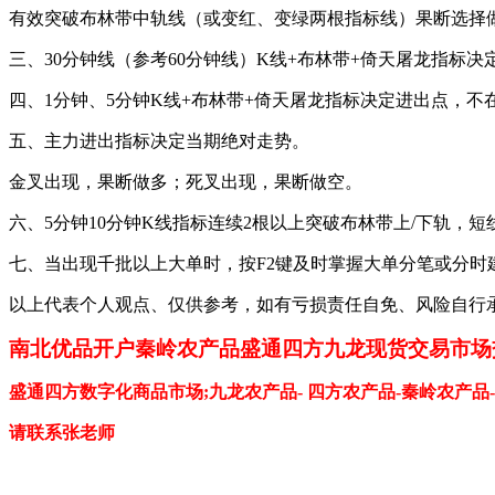
有效突破布林带中轨线（或变红、变绿两根指标线）果断选择
三、
30
分钟线（参考60
分钟线）K
线+
布林带+
倚天屠龙指标决定
四、
1
分钟、5
分钟K
线+
布林带+
倚天屠龙指标决定进出点，不在
五、主力进出指标决定当期绝对走势。
金叉出现，果断做多；死叉出现，果断做空。
六、
5
分钟10
分钟K
线指标连续2
根以上突破布林带上/
下轨，短
七、当出现千批以上大单时，按
F2
键及时掌握大单分笔或分时
以上代表个人观点、仅供参考，如有亏损责任自免、风险自行
南北优品开户
秦岭
农产品
盛通四方九龙现货
交易市场
盛通四方数字化商品市场
;九龙农产品- 四方农产品-秦岭农产品
-
请联系张老师