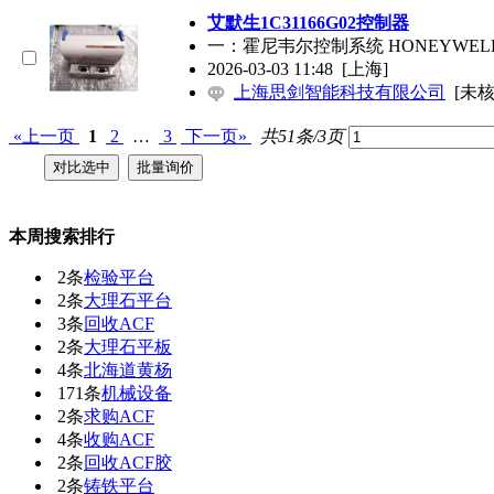
艾默生1C31166G02控制器
一：霍尼韦尔控制系统 HONEYWELL DC
2026-03-03 11:48
[上海]
上海思剑智能科技有限公司
[未核
«上一页
1
2
…
3
下一页»
共51条/3页
本周搜索排行
2条
检验平台
2条
大理石平台
3条
回收ACF
2条
大理石平板
4条
北海道黄杨
171条
机械设备
2条
求购ACF
4条
收购ACF
2条
回收ACF胶
2条
铸铁平台